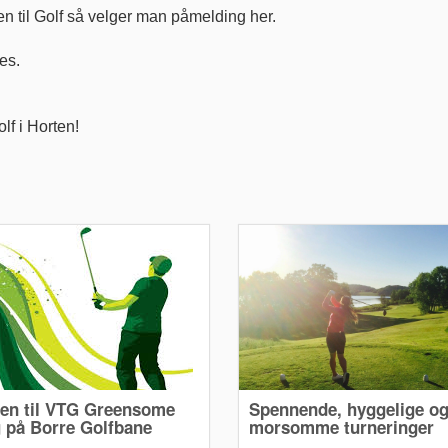
 til Golf så velger man påmelding her.
es.
lf i Horten!
n til VTG Greensome
Spennende, hyggelige o
g på Borre Golfbane
morsomme turneringer