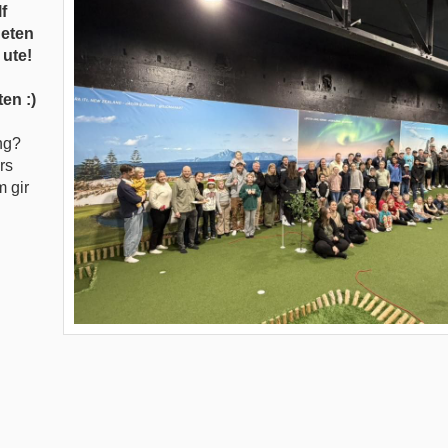
f
heten
 ute!
en :)
ang?
rs
 gir