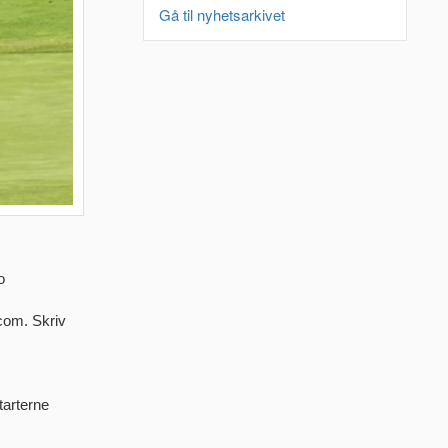
Gå til nyhetsarkivet
o
.com. Skriv
tarterne