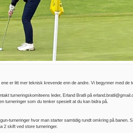
den ene er litt mer teknisk krevende enn de andre. Vi begynner med de t
ntakt turneringskomiteens leder, Erland Bratli på erland.bratli@gmail
en turneringer som du tenker spesielt at du kan bidra på.
otgun-turneringer hvor man starter samtidig rundt omkring på banen. S
ha 2 skift ved store turneringer.