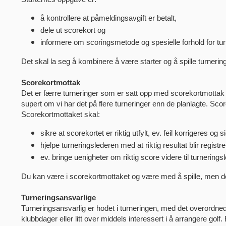
å kontrollere at påmeldingsavgift er betalt,
dele ut scorekort og
informere om scoringsmetode og spesielle forhold for tur
Det skal la seg å kombinere å være starter og å spille turnering
Scorekortmottak
Det er færre turneringer som er satt opp med scorekortmottak
supert om vi har det på flere turneringer enn de planlagte. Sco
Scorekortmottaket skal:
sikre at scorekortet er riktig utfylt, ev. feil korrigeres og 
hjelpe turneringslederen med at riktig resultat blir registre
ev. bringe uenigheter om riktig score videre til turnerings
Du kan være i scorekortmottaket og være med å spille, men de
Turneringsansvarlige
Turneringsansvarlig er hodet i turneringen, med det overordn
klubbdager eller litt over middels interessert i å arrangere golf.