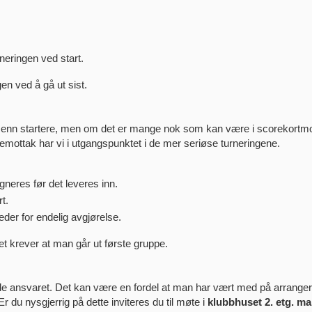
neringen ved start.
en ved å gå ut sist.
 enn startere, men om det er mange nok som kan være i scorekortmot
remottak har vi i utgangspunktet i de mer seriøse turneringene.
signeres før det leveres inn.
rt.
leder for endelig avgjørelse.
t krever at man går ut første gruppe.
ede ansvaret. Det kan være en fordel at man har vært med på arrange
 Er du nysgjerrig på dette inviteres du til møte i
klubbhuset 2. etg.
ma