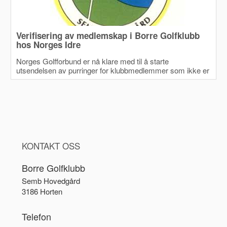
Verifisering av medlemskap i Borre Golfklubb
hos Norges Idre
Norges Golfforbund er nå klare med til å starte
utsendelsen av purringer for klubbmedlemmer som ikke er
verifisert hos NIF. Hvis du er verifisert tidligere, f.eks.
gjennom medlemskap i en annen idrett, så vil du ikke få e-
post fra NIF og du trenger ikke gjennomføre verifiseringen
på nytt. Første runde med purringer vil komme 19. og 20.
mai.
KONTAKT OSS
Borre Golfklubb
Semb Hovedgård
3186 Horten
Telefon