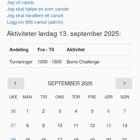
Jeg vil varsle
Jeg skal hjelpe en som varsler
Jeg skal håndtere ett varsel
Logg inn Mitt varsel (admin)
Aktiviteter lørdag 13. september 2025:
Avdeling
Fra - Til
Aktivitet
Turneringer
1000 - 1600
Borre Challenge
SEPTEMBER 2025
UKE
MAN
TIR
ONS
TOR
FRE
LØR
SØN
36
1
2
3
4
5
6
7
37
8
9
10
11
12
13
14
38
15
16
17
18
19
20
21