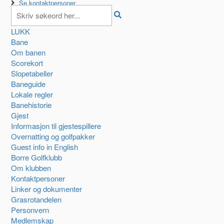
Se kontaktpersoner
LUKK
Bane
Om banen
Scorekort
Slopetabeller
Baneguide
Lokale regler
Banehistorie
Gjest
Informasjon til gjestespillere
Overnatting og golfpakker
Guest info in English
Borre Golfklubb
Om klubben
Kontaktpersoner
Linker og dokumenter
Grasrotandelen
Personvern
Medlemskap