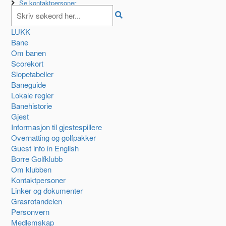
Se kontaktpersoner
LUKK
Bane
Om banen
Scorekort
Slopetabeller
Baneguide
Lokale regler
Banehistorie
Gjest
Informasjon til gjestespillere
Overnatting og golfpakker
Guest info in English
Borre Golfklubb
Om klubben
Kontaktpersoner
Linker og dokumenter
Grasrotandelen
Personvern
Medlemskap